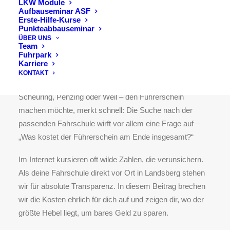
LKW Module
Aufbauseminar ASF
So setzt sich der Preis
Erste-Hilfe-Kurse
Punkteabbauseminar
zusammen und wo echtes
ÜBER UNS
Team
Sparpotenzial herrscht
Fuhrpark
Karriere
KONTAKT
Wer in Landsberg am Lech und Umgebung – egal ob aus
Scheuring, Penzing oder Weil – den Führerschein
machen möchte, merkt schnell: Die Suche nach der
passenden Fahrschule wirft vor allem eine Frage auf –
„Was kostet der Führerschein am Ende insgesamt?“
Im Internet kursieren oft wilde Zahlen, die verunsichern.
Als deine Fahrschule direkt vor Ort in Landsberg stehen
wir für absolute Transparenz. In diesem Beitrag brechen
wir die Kosten ehrlich für dich auf und zeigen dir, wo der
größte Hebel liegt, um bares Geld zu sparen.