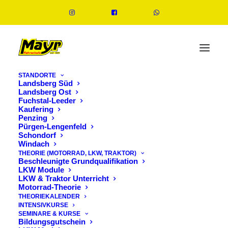
STANDORTE
Landsberg Süd
Landsberg Ost
Fuchstal-Leeder
Kaufering
FÜHRERSCHEIN
Penzing
Pürgen-Lengenfeld
KOSTEN IN
Schondorf
Windach
LANDSBERG
THEORIE (MOTORRAD, LKW, TRAKTOR)
Beschleunigte Grundqualifikation
LKW Module
LKW & Traktor Unterricht
Motorrad-Theorie
IN
ALLGEMEIN
20 MAI, 2026
6 MINUTES
THEORIEKALENDER
INTENSIVKURSE
SEMINARE & KURSE
Bildungsgutschein